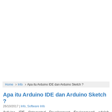
Home
Info
Apa itu Arduino IDE dan Arduino Sketch ?
Apa itu Arduino IDE dan Arduino Sketch
?
26/10/2017 |
Info
,
Software Info
Arduino IDE
(Integrated Development Environment)
adalah