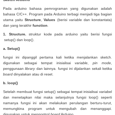
Pada arduino bahasa pemrograman yang digunakan adalah
bahasa C/C++. Program pada Arduino terbagi menjadi tiga bagian
utama yaitu
Structure
,
Values
(berisi variable dan konstantata)
dan yang terakhir
function
.
1. Structure.
struktur kode pada arduino yaitu berisi fungsi
setup() dan loop().
a. Setup()
fungsi ini dipanggil pertama kali ketika menjalankan sketch.
digunakan sebagai tempat inisialisai
variable
,
pin mode
,
penggunaan
library
dan lainnya. fungsi ini dijalankan sekali ketika
board
dinyalakan atau di reset.
b. loop()
Setelah membuat fungsi setup() sebagai tempat inisialisai variabel
dan menetapkan nilai maka selanjutnya fungsi loop() seperti
namanya fungsi ini akan melakukan perulangan berturu-turut,
memungkina program untuk mengubah dan menanggapi.
digunakan untuk mengontrol
board
Arduino.