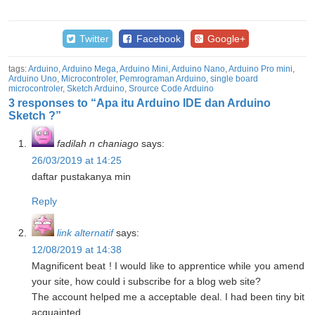
Twitter
Facebook
Google+
tags:
Arduino
,
Arduino Mega
,
Arduino Mini
,
Arduino Nano
,
Arduino Pro mini
,
Arduino Uno
,
Microcontroler
,
Pemrograman Arduino
,
single board
microcontroler
,
Sketch Arduino
,
Srource Code Arduino
3 responses to “Apa itu Arduino IDE dan Arduino
Sketch ?”
fadilah n chaniago
says:
26/03/2019 at 14:25
daftar pustakanya min
Reply
link alternatif
says:
12/08/2019 at 14:38
Magnificent beat ! I would like to apprentice while you amend
your site, how could i subscribe for a blog web site?
The account helped me a acceptable deal. I had been tiny bit
acquainted